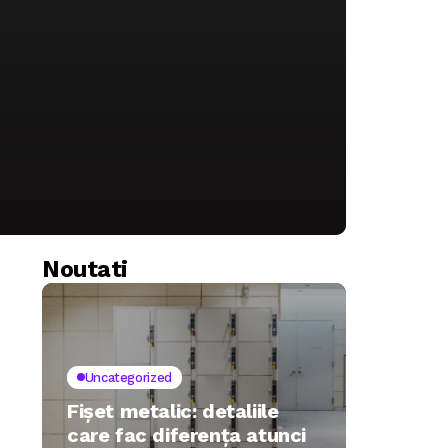
Noutati
Uncategorized
Fișet metalic: detaliile
care fac diferența atunci