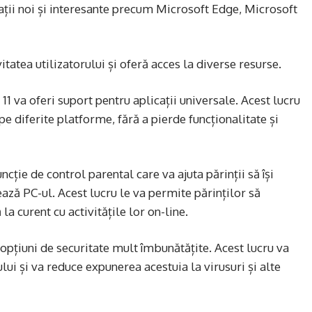
cații noi și interesante precum Microsoft Edge, Microsoft
tatea utilizatorului și oferă acces la diverse resurse.
11 va oferi suport pentru aplicații universale. Acest lucru
pe diferite platforme, fără a pierde funcționalitate și
cție de control parental care va ajuta părinții să își
ează PC-ul. Acest lucru le va permite părinților să
ă la curent cu activitățile lor on-line.
opțiuni de securitate mult îmbunătățite. Acest lucru va
lui și va reduce expunerea acestuia la virusuri și alte