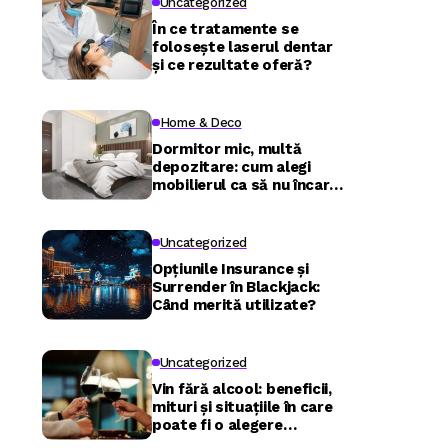
Uncategorized
În ce tratamente se
folosește laserul dentar
și ce rezultate oferă?
Home & Deco
Dormitor mic, multă
depozitare: cum alegi
mobilierul ca să nu încarci
camera
Uncategorized
Opțiunile Insurance și
Surrender în Blackjack:
Când merită utilizate?
Uncategorized
Vin fără alcool: beneficii,
mituri și situațiile în care
poate fi o alegere
inspirată