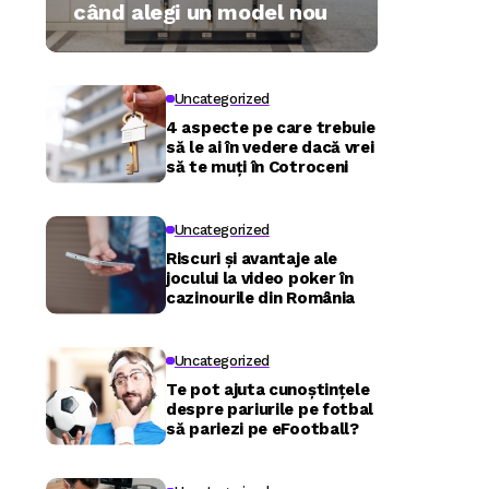
când alegi un model nou
Uncategorized
4 aspecte pe care trebuie
să le ai în vedere dacă vrei
să te muți în Cotroceni
Uncategorized
Riscuri și avantaje ale
jocului la video poker în
cazinourile din România
Uncategorized
Te pot ajuta cunoștințele
despre pariurile pe fotbal
să pariezi pe eFootball?