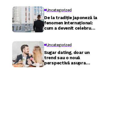
Uncategorized
De la tradiție japoneză la
fenomen internațional:
cum a devenit celebru
Nuru masaj în București?
Uncategorized
Sugar dating, doar un
trend sau o nouă
perspectivă asupra
relațiilor?