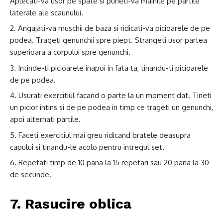
Aplecati-va usor pe spate si puneti-va mainile pe partile
laterale ale scaunului.
Angajati-va muschii de baza si ridicati-va picioarele de pe
podea. Trageti genunchii spre piept. Strangeti usor partea
superioara a corpului spre genunchi.
Intinde-ti picioarele inapoi in fata ta, tinandu-ti picioarele
de pe podea.
Usurati exercitiul facand o parte la un moment dat. Tineti
un picior intins si de pe podea in timp ce trageti un genunchi,
apoi alternati partile.
Faceti exercitiul mai greu ridicand bratele deasupra
capului si tinandu-le acolo pentru intregul set.
Repetati timp de 10 pana la 15 repetari sau 20 pana la 30
de secunde.
7. Rasucire oblica