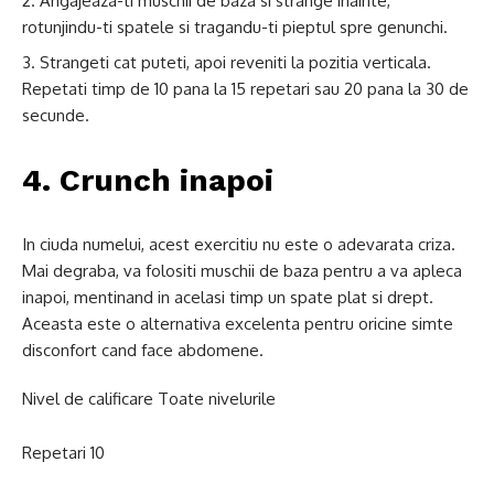
Angajeaza-ti muschii de baza si strange inainte,
rotunjindu-ti spatele si tragandu-ti pieptul spre genunchi.
Strangeti cat puteti, apoi reveniti la pozitia verticala.
Repetati timp de 10 pana la 15 repetari sau 20 pana la 30 de
secunde.
4. Crunch inapoi
In ciuda numelui, acest exercitiu nu este o adevarata criza.
Mai degraba, va folositi muschii de baza pentru a va apleca
inapoi, mentinand in acelasi timp un spate plat si drept.
Aceasta este o alternativa excelenta pentru oricine simte
disconfort cand face abdomene.
Nivel de calificare Toate nivelurile
Repetari 10