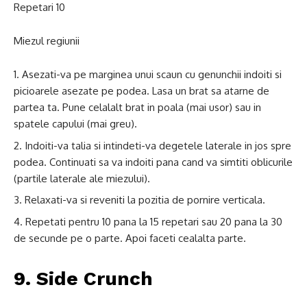
Repetari 10
Miezul regiunii
Asezati-va pe marginea unui scaun cu genunchii indoiti si
picioarele asezate pe podea. Lasa un brat sa atarne de
partea ta. Pune celalalt brat in poala (mai usor) sau in
spatele capului (mai greu).
Indoiti-va talia si intindeti-va degetele laterale in jos spre
podea. Continuati sa va indoiti pana cand va simtiti oblicurile
(partile laterale ale miezului).
Relaxati-va si reveniti la pozitia de pornire verticala.
Repetati pentru 10 pana la 15 repetari sau 20 pana la 30
de secunde pe o parte. Apoi faceti cealalta parte.
9. Side Crunch